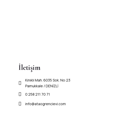
İletişim
Kınıklı Mah. 6035 Sok. No:23
Pamukkale / DENİZLİ
0 258 211 70 71
info@ataogrencievi.com