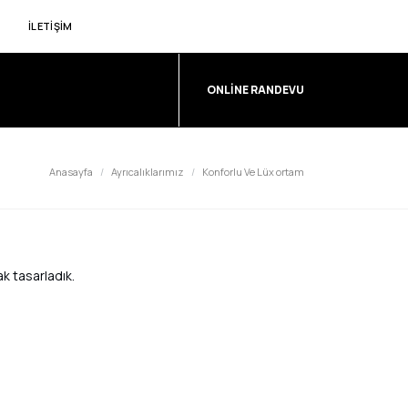
İLETIŞIM
ONLINE RANDEVU
Anasayfa
Ayrıcalıklarımız
Konforlu Ve Lüx ortam
k tasarladık.